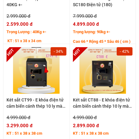
40KG +-
SC180 Điện tử (180)
2.999.000 đ
7.999.000 đ
2.599.000 đ
4.899.000 đ
Trọng Lượng : 40Kg +-
Trọng lượng: 90kg +-
KT : 51 x 38 x 34 cm
Cao 66 * Rộng 45 * Sâu 46 ( cm )
- 34%
- 42%
Két sắt CT99 - E khóa điện tử
Két sắt CT88 - E khóa điện tử
cảm biến cánh thép 10 ly màu
cảm biến cánh thép 10 ly màu
đen 60kg +-
đen
4.999.000 đ
4.999.000 đ
3.299.000 đ
2.899.000 đ
KT : 51 x 38 x 38 cm
KT : 51 x 38 x 38 cm