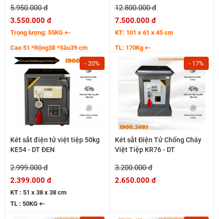
5.950.000 đ
12.800.000 đ
3.550.000 đ
7.500.000 đ
Trọng lượng: 55KG +-
KT: 101 x 61 x 45 cm
Cao 51 *Rộng38 *Sâu39 cm
TL: 170Kg +-
Hệ cánh thép tăng cường 7 ly
- 20%
- 17%
Thân bo viền cong sắc nét
Két sắt điện tử việt tiệp 50kg
Két sắt Điện Tử Chống Cháy
KE54 - DT ĐEN
Việt Tiệp KR76 - DT
2.999.000 đ
3.200.000 đ
2.399.000 đ
2.650.000 đ
KT : 51 x 38 x 38 cm
TL : 50KG +-