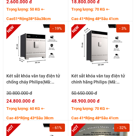
2.600.000 đ
18.800.000 đ
Trọng lượng: 50 KG +-
Trọng lượng: 70 KG +-
Cao51*Rộng38*Sâu38cm
Cao 41*Rộng 48*Sâu 41cm
- 19%
- 3%
Két sắt khóa vân tay điện tử
Két sắt khóa vân tay điện tử
chống cháy Philips(Mã:
chính hãng Philips (Mã:
SBX701-4B0)
SBX701-7B0)
30.800.000 đ
50.650.000 đ
24.800.000 đ
48.900.000 đ
Trọng lượng: 60 KG +-
Trọng lượng: 70 KG +-
Cao 45*Rộng 43*Sâu 38cm
Cao 41*Rộng 48*Sâu 41cm
- 61%
- 32%