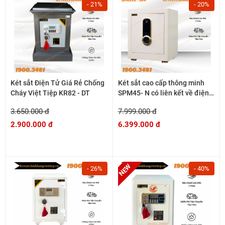
- 21%
- 20%
Két sắt Điện Tử Giá Rẻ Chống
Két sắt cao cấp thông minh
Cháy Việt Tiệp KR82 - DT
SPM45- N có liên kết về điện
thoại
3.650.000 đ
7.999.000 đ
2.900.000 đ
6.399.000 đ
- 26%
- 40%