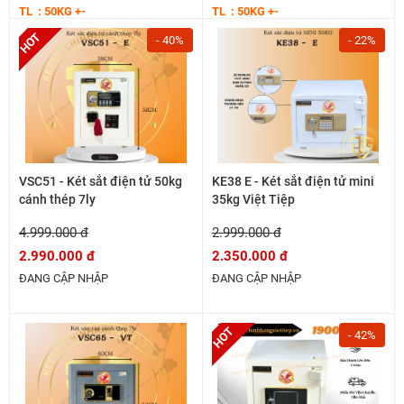
TL : 50KG +-
TL : 50KG +-
- 40%
- 22%
VSC51 - Két sắt điện tử 50kg
KE38 E - Két sắt điện tử mini
cánh thép 7ly
35kg Việt Tiệp
4.999.000 đ
2.999.000 đ
2.990.000 đ
2.350.000 đ
ĐANG CẬP NHẬP
ĐANG CẬP NHẬP
- 42%