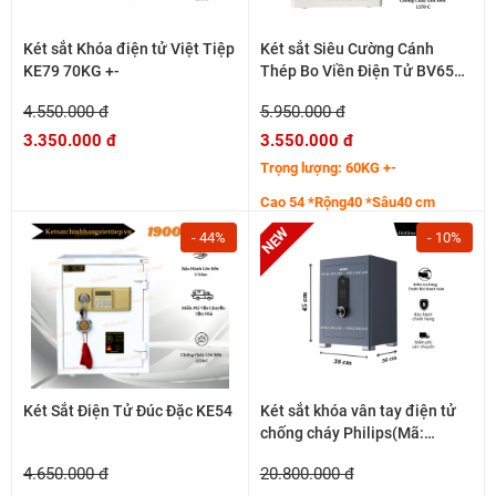
Két sắt Khóa điện tử Việt Tiệp
Két sắt Siêu Cường Cánh
KE79 70KG +-
Thép Bo Viền Điện Tử BV65
65KG+-
4.550.000 đ
5.950.000 đ
3.350.000 đ
3.550.000 đ
Trọng lượng: 60KG +-
Cao 54 *Rộng40 *Sâu40 cm
- 44%
- 10%
Két Sắt Điện Tử Đúc Đặc KE54
Két sắt khóa vân tay điện tử
chống cháy Philips(Mã:
SBX601-4B0)
4.650.000 đ
20.800.000 đ