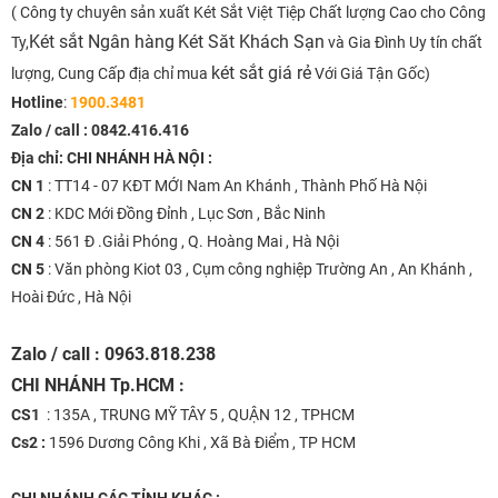
( Công ty chuyên sản xuất Két Sắt Việt Tiệp Chất lượng Cao cho Công
Két sắt Ngân hàng
Két Săt Khách Sạn
Ty,
và Gia Đình Uy tín chất
két sắt giá rẻ
lượng, Cung Cấp địa chỉ mua
Với Giá Tận Gốc)
Hotline
:
1900.3481
Zalo / call :
0842.416.416
Địa chỉ: CHI NHÁNH HÀ NỘI :
CN 1
: TT14 - 07 KĐT MỚI Nam An Khánh , Thành Phố Hà Nội
CN 2
: KDC Mới Đồng Đỉnh , Lục Sơn , Bắc Ninh
CN 4
: 561 Đ .Giải Phóng , Q. Hoàng Mai , Hà Nội
CN 5
: Văn phòng Kiot 03 , Cụm công nghiệp Trường An , An Khánh ,
Hoài Đức , Hà Nội
Zalo / call : 0963.818.238
CHI NHÁNH
Tp.HCM :
CS1
: 135A , TRUNG MỸ TÂY 5 , QUẬN 12 , TPHCM
Cs2 :
1596 Dương Công Khi , Xã Bà Điểm , TP HCM