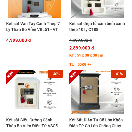
Két sắt Vân Tay Cánh Thép 7
Két sắt điện tử cảm biến cánh
Ly Thân Bo Viền VBL51 - VT
thép 10 ly CT88
4.999.000 đ
4.999.000 đ
2.899.000 đ
KT : 51 x 38 x 38 cm
TL : 50KG +-
- 40%
- 41%
Két sắt Siêu Cường Cánh
Két Sắt Điện Tử Cỡ Lớn Khóa
Thép Bo Viền Điện Tử VSC51
Điện Tử Cỡ Lớn Chống Cháy
50KG+-
KV200 - DT