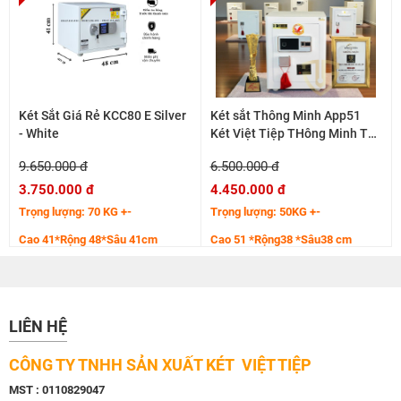
Két Sắt Giá Rẻ KCC80 E Silver
Két sắt Thông Minh App51
- White
Két Việt Tiệp THông Minh Thế
Hệ Mới
9.650.000 đ
6.500.000 đ
3.750.000 đ
4.450.000 đ
Trọng lượng: 70 KG +-
Trọng lượng: 50KG +-
Cao 41*Rộng 48*Sâu 41cm
Cao 51 *Rộng38 *Sâu38 cm
Hệ cánh thép tăng cường 7 ly
Thân bo viền cong sắc nét
LIÊN HỆ
CÔNG TY TNHH SẢN XUẤT KÉT VIỆT TIỆP
MST : 0110829047