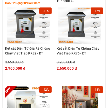
TL : 50KG +-
Cao51*Rộng38*Sâu38cm
- 21%
- 17%
Két sắt Điện Tử Giá Rẻ Chống
Két sắt Điện Tử Chống Cháy
Cháy Việt Tiệp KR82 - DT
Việt Tiệp KR76 - DT
3.650.000 đ
3.200.000 đ
2.900.000 đ
2.650.000 đ
- 42%
- 13%