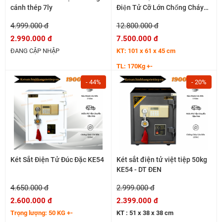
cánh thép 7ly
Điện Tử Cỡ Lớn Chống Cháy
KV200 - DT
4.999.000 đ
12.800.000 đ
2.990.000 đ
7.500.000 đ
ĐANG CẬP NHẬP
KT: 101 x 61 x 45 cm
TL: 170Kg +-
- 44%
- 20%
Két Sắt Điện Tử Đúc Đặc KE54
Két sắt điện tử việt tiệp 50kg
KE54 - DT ĐEN
4.650.000 đ
2.999.000 đ
2.600.000 đ
2.399.000 đ
Trọng lượng: 50 KG +-
KT : 51 x 38 x 38 cm