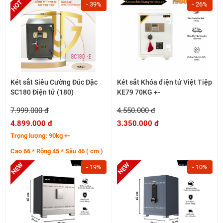
Hệ cánh thép tăng cường 7 ly
- 39%
- 26%
Thân bo viền cong sắc nét
Két sắt Siêu Cường Đúc Đặc
Két sắt Khóa điện tử Việt Tiệp
SC180 Điện tử (180)
KE79 70KG +-
7.999.000 đ
4.550.000 đ
4.899.000 đ
3.350.000 đ
Trọng lượng: 90kg +-
Cao 66 * Rộng 45 * Sâu 46 ( cm )
- 19%
- 10%