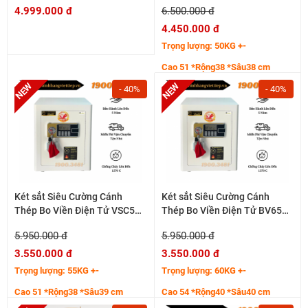
4.999.000 đ
6.500.000 đ
4.450.000 đ
Trọng lượng: 50KG +-
Cao 51 *Rộng38 *Sâu38 cm
Hệ cánh thép tăng cường 7 ly
- 40%
- 40%
Thân bo viền cong sắc nét
Két sắt Siêu Cường Cánh
Két sắt Siêu Cường Cánh
Thép Bo Viền Điện Tử VSC51
Thép Bo Viền Điện Tử BV65
50KG+-
65KG+-
5.950.000 đ
5.950.000 đ
3.550.000 đ
3.550.000 đ
Trọng lượng: 55KG +-
Trọng lượng: 60KG +-
Cao 51 *Rộng38 *Sâu39 cm
Cao 54 *Rộng40 *Sâu40 cm