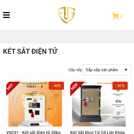
0
KÉT SẮT ĐIỆN TỬ
Sắp xếp
- 40%
- 41%
VSC51 - Két sắt điện tử 50kg
Két Sắt Điện Tử Cỡ Lớn Khóa