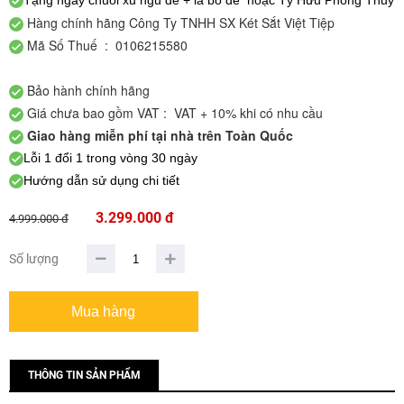
Tặng ngay chuỗi xu ngũ đế + lá bồ đề hoặc Tỳ Hưu Phong Thủy
Hàng chính hãng Công Ty TNHH SX Két Sắt Việt Tiệp
Mã Số Thuế : 0106215580
Bảo hành chính hãng
Giá chưa bao gồm VAT : VAT + 10% khi có nhu cầu
Giao hàng miễn phí tại nhà trên Toàn Quốc
Lỗi 1 đổi 1 trong vòng 30 ngày
Hướng dẫn sử dụng chi tiết
3.299.000 đ
4.999.000 đ
Số lượng
THÔNG TIN SẢN PHẨM