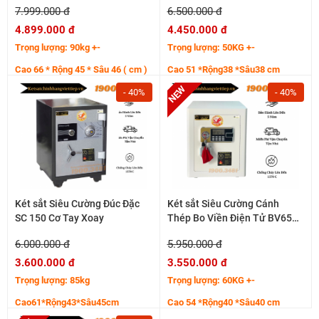
7.999.000 đ
6.500.000 đ
4.899.000 đ
4.450.000 đ
Trọng lượng: 90kg +-
Trọng lượng: 50KG +-
Cao 66 * Rộng 45 * Sâu 46 ( cm )
Cao 51 *Rộng38 *Sâu38 cm
Hệ cánh thép tăng cường 7 ly
- 40%
- 40%
Thân bo viền cong sắc nét
Két sắt Siêu Cường Đúc Đặc
Két sắt Siêu Cường Cánh
SC 150 Cơ Tay Xoay
Thép Bo Viền Điện Tử BV65
65KG+-
6.000.000 đ
5.950.000 đ
3.600.000 đ
3.550.000 đ
Trọng lượng: 85kg
Trọng lượng: 60KG +-
Cao61*Rộng43*Sâu45cm
Cao 54 *Rộng40 *Sâu40 cm