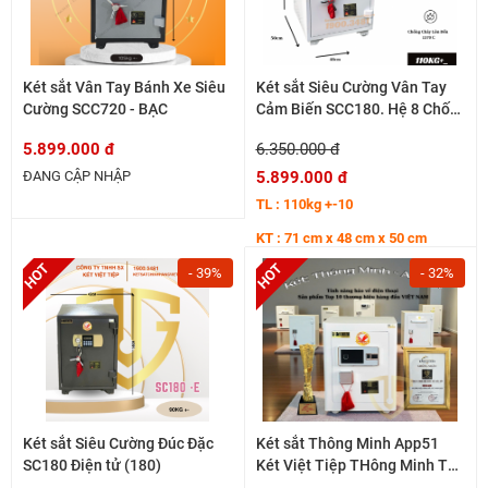
Két sắt Vân Tay Bánh Xe Siêu
Két sắt Siêu Cường Vân Tay
Cường SCC720 - BẠC
Cảm Biến SCC180. Hệ 8 Chốt
Đâm Thân
5.899.000 đ
6.350.000 đ
ĐANG CẬP NHẬP
5.899.000 đ
TL : 110kg +-10
KT : 71 cm x 48 cm x 50 cm
- 39%
- 32%
Két sắt Siêu Cường Đúc Đặc
Két sắt Thông Minh App51
SC180 Điện tử (180)
Két Việt Tiệp THông Minh Thế
Hệ Mới