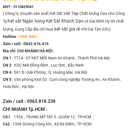
MST : 0110829047
( Công ty chuyên sản xuất Két Sắt Việt Tiệp Chất lượng Cao cho Công
Két sắt Ngân hàng
Két Săt Khách Sạn
Ty,
và Gia Đình Uy tín chất
két sắt giá rẻ
lượng, Cung Cấp địa chỉ mua
Với Giá Tận Gốc)
Hotline
:
1900.3481
Zalo / call :
0842.416.416
Địa chỉ: CHI NHÁNH HÀ NỘI :
CN 1
: TT14 - 07 KĐT MỚI Nam An Khánh , Thành Phố Hà Nội
CN 2
: KDC Mới Đồng Đỉnh , Lục Sơn , Bắc Ninh
CN 4
: 561 Đ .Giải Phóng , Q. Hoàng Mai , Hà Nội
CN 5
: Văn phòng Kiot 03 , Cụm công nghiệp Trường An , An Khánh ,
Hoài Đức , Hà Nội
Zalo / call : 0963.818.238
CHI NHÁNH
Tp.HCM :
CS1
: 135A , TRUNG MỸ TÂY 5 , QUẬN 12 , TPHCM
Cs2 :
1596 Dương Công Khi , Xã Bà Điểm , TP HCM