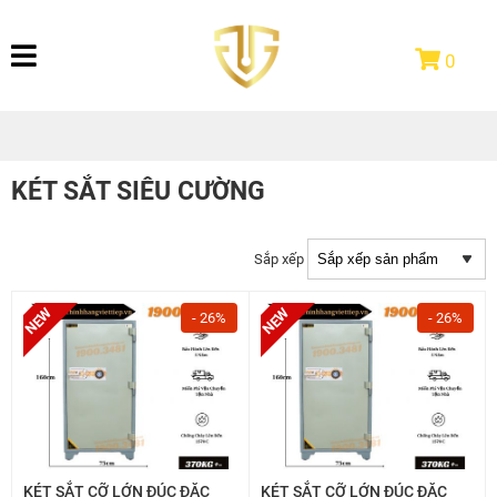
0
KÉT SẮT SIÊU CƯỜNG
Sắp xếp
- 26%
- 26%
KÉT SẮT CỠ LỚN ĐÚC ĐẶC
KÉT SẮT CỠ LỚN ĐÚC ĐẶC