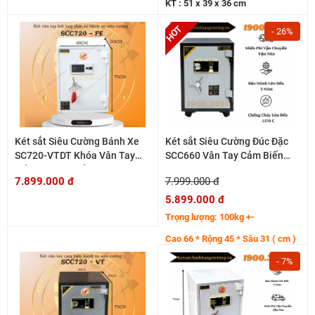
KT : 51 x 39 x 36 cm
- 26%
Két sắt Siêu Cường Bánh Xe
Két sắt Siêu Cường Đúc Đặc
SC720-VTDT Khóa Vân Tay
SCC660 Vân Tay Cảm Biến
Kết Hợp Điện Tử
(180)
7.899.000 đ
7.999.000 đ
5.899.000 đ
Trọng lượng: 100kg +-
Cao 66 * Rộng 45 * Sâu 31 ( cm )
- 7%