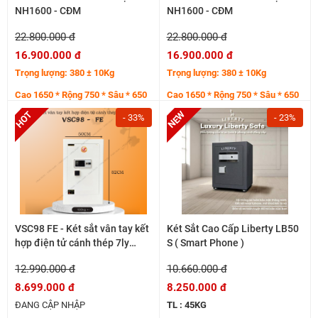
NH1600 - CĐM
NH1600 - CĐM
22.800.000 đ
22.800.000 đ
16.900.000 đ
16.900.000 đ
Trọng lượng: 380 ± 10Kg
Trọng lượng: 380 ± 10Kg
Cao 1650 * Rộng 750 * Sâu * 650
Cao 1650 * Rộng 750 * Sâu * 650
mm
mm
- 33%
- 23%
VSC98 FE - Két sắt vân tay kết
Két Sắt Cao Cấp Liberty LB50
hợp điện tử cánh thép 7ly
S ( Smart Phone )
dòng 100kg
12.990.000 đ
10.660.000 đ
8.699.000 đ
8.250.000 đ
ĐANG CẬP NHẬP
TL : 45KG