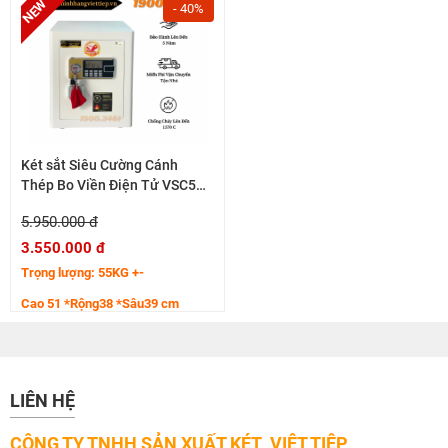
- 40%
Két sắt Siêu Cường Cánh
Thép Bo Viền Điện Tử VSC51
50KG+-
5.950.000 đ
3.550.000 đ
Trọng lượng: 55KG +-
Cao 51 *Rộng38 *Sâu39 cm
Hệ cánh thép tăng cường 7 ly
Thân bo viền cong sắc nét
LIÊN HỆ
CÔNG TY TNHH SẢN XUẤT KÉT VIỆT TIỆP