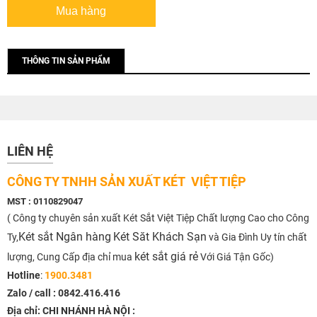
THÔNG TIN SẢN PHẨM
LIÊN HỆ
CÔNG TY TNHH SẢN XUẤT KÉT VIỆT TIỆP
MST : 0110829047
( Công ty chuyên sản xuất Két Sắt Việt Tiệp Chất lượng Cao cho Công
Két sắt Ngân hàng
Két Săt Khách Sạn
Ty,
và Gia Đình Uy tín chất
két sắt giá rẻ
lượng, Cung Cấp địa chỉ mua
Với Giá Tận Gốc)
Hotline
:
1900.3481
Zalo / call :
0842.416.416
Địa chỉ: CHI NHÁNH HÀ NỘI :