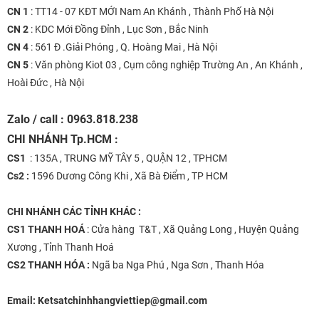
CN 1
: TT14 - 07 KĐT MỚI Nam An Khánh , Thành Phố Hà Nội
CN 2
: KDC Mới Đồng Đỉnh , Lục Sơn , Bắc Ninh
CN 4
: 561 Đ .Giải Phóng , Q. Hoàng Mai , Hà Nội
CN 5
: Văn phòng Kiot 03 , Cụm công nghiệp Trường An , An Khánh ,
Hoài Đức , Hà Nội
Zalo / call : 0963.818.238
CHI NHÁNH
Tp.HCM :
CS1
: 135A , TRUNG MỸ TÂY 5 , QUẬN 12 , TPHCM
Cs2 :
1596 Dương Công Khi , Xã Bà Điểm , TP HCM
CHI NHÁNH
CÁC TỈNH KHÁC :
CS1 THANH HOÁ
: Cửa hàng T&T , Xã Quảng Long , Huyện Quảng
Xương , Tỉnh Thanh Hoá
CS2 THANH HÓA :
Ngã ba Nga Phú , Nga Sơn , Thanh Hóa
Email:
Ketsatchinhhangviettiep@gmail.com