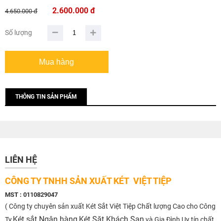
2.600.000 đ
4.650.000 đ
Số lượng
THÔNG TIN SẢN PHẨM
LIÊN HỆ
CÔNG TY TNHH SẢN XUẤT KÉT VIỆT TIỆP
MST : 0110829047
( Công ty chuyên sản xuất Két Sắt Việt Tiệp Chất lượng Cao cho Công
Két sắt Ngân hàng
Két Săt Khách Sạn
Ty,
và Gia Đình Uy tín chất