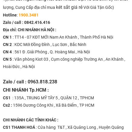
két sắt giá rẻ
lượng, Cung Cấp địa chỉ mua
Với Giá Tận Gốc)
Hotline
:
1900.3481
Zalo / call :
0842.416.416
Địa chỉ: CHI NHÁNH HÀ NỘI :
CN 1
: TT14 - 07 KĐT MỚI Nam An Khánh , Thành Phố Hà Nội
CN 2
: KDC Mới Đồng Đỉnh , Lục Sơn , Bắc Ninh
CN 4
: 561 Đ .Giải Phóng , Q. Hoàng Mai , Hà Nội
CN 5
: Văn phòng Kiot 03 , Cụm công nghiệp Trường An , An Khánh ,
Hoài Đức , Hà Nội
Zalo / call : 0963.818.238
CHI NHÁNH
Tp.HCM :
CS1
: 135A , TRUNG MỸ TÂY 5 , QUẬN 12 , TPHCM
Cs2 :
1596 Dương Công Khi , Xã Bà Điểm , TP HCM
CHI NHÁNH
CÁC TỈNH KHÁC :
CS1 THANH HOÁ
: Cửa hàng T&T , Xã Quảng Long , Huyện Quảng