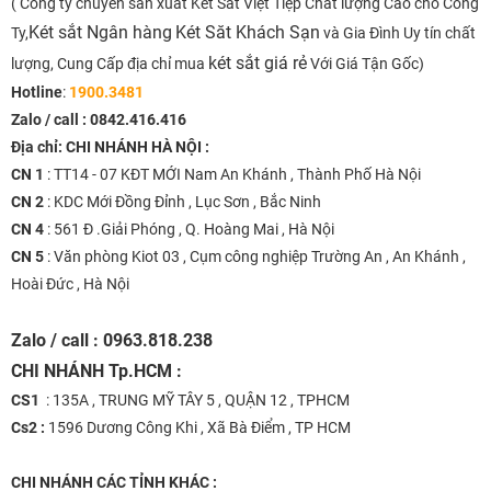
( Công ty chuyên sản xuất Két Sắt Việt Tiệp Chất lượng Cao cho Công
Két sắt Ngân hàng
Két Săt Khách Sạn
Ty,
và Gia Đình Uy tín chất
két sắt giá rẻ
lượng, Cung Cấp địa chỉ mua
Với Giá Tận Gốc)
Hotline
:
1900.3481
Zalo / call :
0842.416.416
Địa chỉ: CHI NHÁNH HÀ NỘI :
CN 1
: TT14 - 07 KĐT MỚI Nam An Khánh , Thành Phố Hà Nội
CN 2
: KDC Mới Đồng Đỉnh , Lục Sơn , Bắc Ninh
CN 4
: 561 Đ .Giải Phóng , Q. Hoàng Mai , Hà Nội
CN 5
: Văn phòng Kiot 03 , Cụm công nghiệp Trường An , An Khánh ,
Hoài Đức , Hà Nội
Zalo / call : 0963.818.238
CHI NHÁNH
Tp.HCM :
CS1
: 135A , TRUNG MỸ TÂY 5 , QUẬN 12 , TPHCM
Cs2 :
1596 Dương Công Khi , Xã Bà Điểm , TP HCM
CHI NHÁNH
CÁC TỈNH KHÁC :