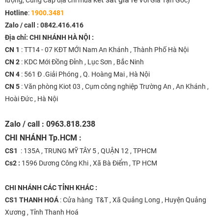
Hotline
:
1900.3481
Zalo / call :
0842.416.416
Địa chỉ: CHI NHÁNH HÀ NỘI :
CN 1
: TT14 - 07 KĐT MỚI Nam An Khánh , Thành Phố Hà Nội
CN 2
: KDC Mới Đồng Đỉnh , Lục Sơn , Bắc Ninh
CN 4
: 561 Đ .Giải Phóng , Q. Hoàng Mai , Hà Nội
CN 5
: Văn phòng Kiot 03 , Cụm công nghiệp Trường An , An Khánh ,
Hoài Đức , Hà Nội
Zalo / call : 0963.818.238
CHI NHÁNH
Tp.HCM :
CS1
: 135A , TRUNG MỸ TÂY 5 , QUẬN 12 , TPHCM
Cs2 :
1596 Dương Công Khi , Xã Bà Điểm , TP HCM
CHI NHÁNH
CÁC TỈNH KHÁC :
CS1 THANH HOÁ
: Cửa hàng T&T , Xã Quảng Long , Huyện Quảng
Xương , Tỉnh Thanh Hoá