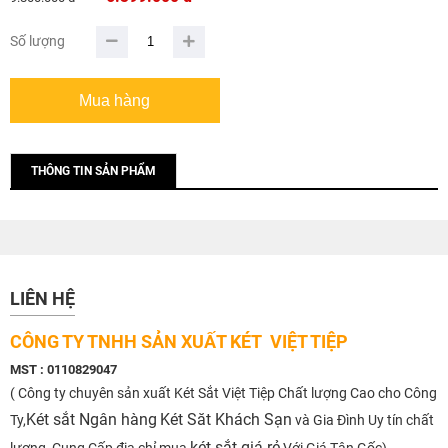
Số lượng
THÔNG TIN SẢN PHẨM
LIÊN HỆ
CÔNG TY TNHH SẢN XUẤT KÉT VIỆT TIỆP
MST : 0110829047
( Công ty chuyên sản xuất Két Sắt Việt Tiệp Chất lượng Cao cho Công
Két sắt Ngân hàng
Két Săt Khách Sạn
Ty,
và Gia Đình Uy tín chất
két sắt giá rẻ
lượng, Cung Cấp địa chỉ mua
Với Giá Tận Gốc)