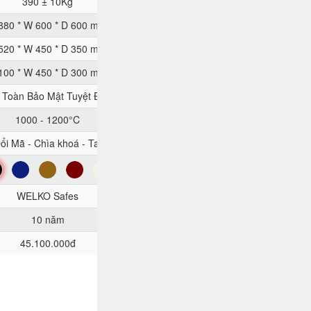
390 ± 10Kg
880 * W 600 * D 600 mm
520 * W 450 * D 350 mm
100 * W 450 * D 300 mm
 Toàn Bảo Mật Tuyệt Đối
1000 - 1200°C
ổi Mã - Chìa khoá - Tay Cầm
n
Xanh
Nâu
Đỏ
Trắng
WELKO Safes
10 năm
45.100.000đ