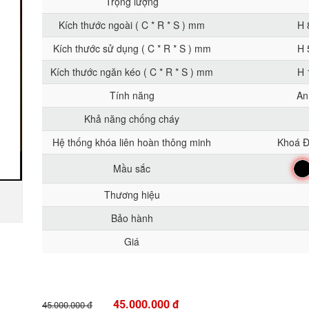
Trọng lượng
Kích thước ngoài ( C * R * S ) mm
H 
Kích thước sử dụng ( C * R * S ) mm
H 
Kích thước ngăn kéo ( C * R * S ) mm
H 
Tính năng
An
Khả năng chống cháy
Hệ thống khóa liên hoàn thông minh
Khoá Đ
Đe
Mầu sắc
Thương hiệu
Bảo hành
Giá
45.000.000 đ
45.000.000 đ