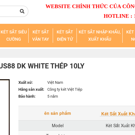
WEBSITE CHÍNH THỨC CỦA CÔNG
HOTLINE : 1
KÉT SẮT SIÊU
KÉT SẮT
KÉT SẮT
KÉT SẮT NHẬP KHẨU,
KÉT 
CƯỜNG
VÂN TAY
ĐIỆN TỬ
XUẤT KHẨU
N
US88 DK WHITE THÉP 10LY
Xuất xứ:
Việt Nam
Hãng sản xuất:
Công ty két Việt Tiệp
Bảo hành:
5 năm
ên sản phẩm
Két Sắt Xuất 
Model
Két Sắt Xuất 