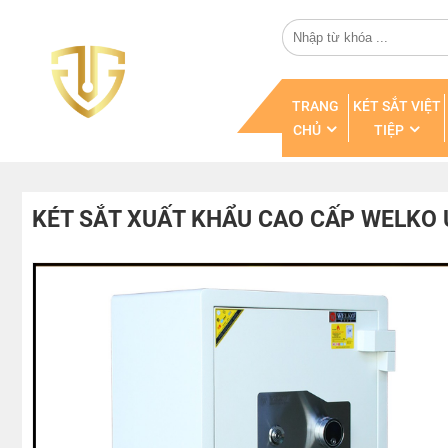
TRANG
KÉT SẮT VIỆT
CHỦ
TIỆP
KÉT SẮT XUẤT KHẨU CAO CẤP WELKO 