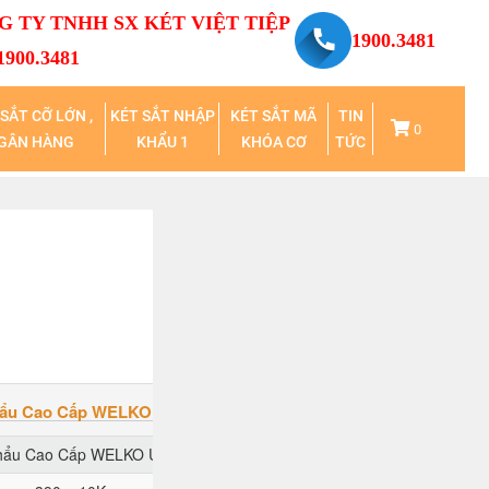
 TY TNHH SX KÉT VIỆT TIỆP
1900.3481
900.3481
SẮT CỠ LỚN ,
KÉT SẮT NHẬP
KÉT SẮT MÃ
TIN
0
GÂN HÀNG
KHẨU 1
KHÓA CƠ
TỨC
Khẩu Cao Cấp WELKO US88 DK White
Khẩu Cao Cấp WELKO US88 DK White