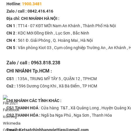
Hotline
:
1900.3481
Zalo / call :
0842.416.416
Địa chỉ: CHI NHÁNH HÀ NỘI :
CN 1
: TT14 - 07 KĐT MỚI Nam An Khánh , Thành Phố Hà Nội
CN 2
: KDC Mới Đồng Đỉnh , Lục Sơn , Bắc Ninh
CN 4
: 561 Đ .Giải Phóng , Q. Hoàng Mai , Hà Nội
CN 5
: Văn phòng Kiot 03 , Cụm công nghiệp Trường An , An Khánh , H
Zalo / call : 0963.818.238
CHI NHÁNH
Tp.HCM :
CS1
: 135A , TRUNG MỸ TÂY 5 , QUẬN 12 , TPHCM
Cs2 :
1596 Dương Công Khi , Xã Bà Điểm , TP HCM
CHI NHÁNH
CÁC TỈNH KHÁC :
CS1 THANH HOÁ
: Cửa hàng T&T , Xã Quảng Long , Huyện Quảng X
CS2 THANH HÓA :
Ngã ba Nga Phú , Nga Sơn , Thanh Hóa
Email:
Ketsatchinhhangviettiep@gmail.com