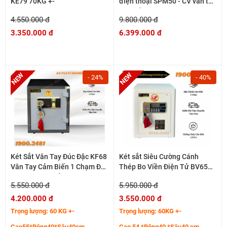
KE79 70KG +-
điện thoại SPM50 - CV vân tay
điện tử
4.550.000 đ
9.800.000 đ
3.350.000 đ
6.399.000 đ
- 24%
- 40%
Két Sắt Vân Tay Đúc Đặc KF68
Két sắt Siêu Cường Cánh
Vân Tay Cảm Biến 1 Chạm Đủ
Thép Bo Viền Điện Tử BV65
Màu Phong Thủy
65KG+-
5.550.000 đ
5.950.000 đ
4.200.000 đ
3.550.000 đ
Trọng lượng: 60 KG +-
Trọng lượng: 60KG +-
Cao55*Rộng40*Sâu40cm
Cao 54 *Rộng40 *Sâu40 cm