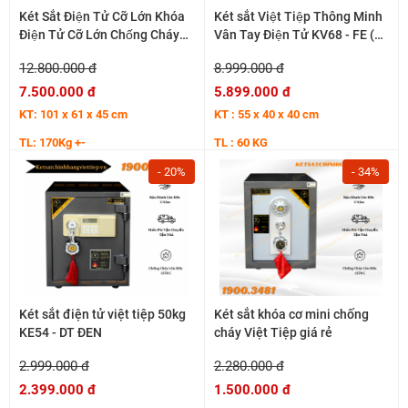
Két Sắt Điện Tử Cỡ Lớn Khóa
Két sắt Việt Tiệp Thông Minh
Điện Tử Cỡ Lớn Chống Cháy
Vân Tay Điện Tử KV68 - FE (
KV200 - DT
APP) 60KG Báo động về Điện
12.800.000 đ
8.999.000 đ
Thoại
7.500.000 đ
5.899.000 đ
KT: 101 x 61 x 45 cm
KT : 55 x 40 x 40 cm
TL: 170Kg +-
TL : 60 KG
- 20%
- 34%
Két sắt điện tử việt tiệp 50kg
Két sắt khóa cơ mini chống
KE54 - DT ĐEN
cháy Việt Tiệp giá rẻ
2.999.000 đ
2.280.000 đ
2.399.000 đ
1.500.000 đ