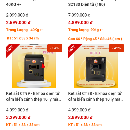
40KG +-
SC180 Điện tử (180)
2.999.000 đ
7.999.000 đ
2.599.000 đ
4.899.000 đ
Trọng Lượng : 40Kg +-
Trọng lượng: 90kg +-
KT : 51 x 38 x 34 cm
Cao 66 * Rộng 45 * Sâu 46 ( cm )
- 34%
- 42%
Két sắt CT99 - E khóa điện tử
Két sắt CT88 - E khóa điện tử
cảm biến cánh thép 10 ly màu
cảm biến cánh thép 10 ly màu
đen 60kg +-
đen
4.999.000 đ
4.999.000 đ
3.299.000 đ
2.899.000 đ
KT : 51 x 38 x 38 cm
KT : 51 x 38 x 38 cm