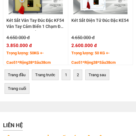
Két Sắt Vân Tay Đúc Đặc KF54
Két Sắt Điện Tử Đúc Đặc KE54
Vân Tay Cảm Biến 1 Chạm Đủ
Màu Phong Thủy
4.650.000 đ
4.650.000 đ
3.850.000 đ
2.600.000 đ
Trọng lượng: 50KG +-
Trọng lượng: 50 KG +-
Cao51*Rộng38*Sâu38cm
Cao51*Rộng38*Sâu38cm
Trang đầu
Trang trước
1
2
Trang sau
Trang cuối
LIÊN HỆ