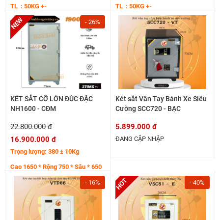
TL : 50KG +-
TL : 50KG +-
- 26%
KÉT SẮT CỠ LỚN ĐÚC ĐẶC
Két sắt Vân Tay Bánh Xe Siêu
NH1600 - CĐM
Cường SCC720 - BẠC
22.800.000 đ
5.899.000 đ
16.900.000 đ
ĐANG CẬP NHẬP
Trọng lượng: 380 ± 10Kg
Cao 1650 * Rộng 750 * Sâu * 650
mm
- 16%
- 40%