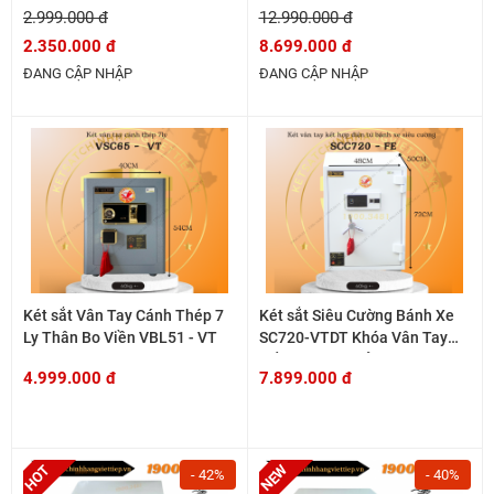
2.999.000 đ
12.990.000 đ
2.350.000 đ
8.699.000 đ
ĐANG CẬP NHẬP
ĐANG CẬP NHẬP
Két sắt Vân Tay Cánh Thép 7
Két sắt Siêu Cường Bánh Xe
Ly Thân Bo Viền VBL51 - VT
SC720-VTDT Khóa Vân Tay
Kết Hợp Điện Tử
4.999.000 đ
7.899.000 đ
- 42%
- 40%