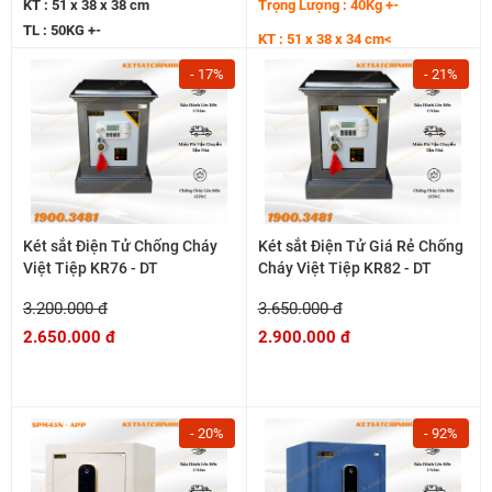
KT : 51 x 38 x 38 cm
Trọng Lượng : 40Kg +-
TL : 50KG +-
KT : 51 x 38 x 34 cm<
- 17%
- 21%
Két sắt Điện Tử Chống Cháy
Két sắt Điện Tử Giá Rẻ Chống
Việt Tiệp KR76 - DT
Cháy Việt Tiệp KR82 - DT
3.200.000 đ
3.650.000 đ
2.650.000 đ
2.900.000 đ
- 20%
- 92%