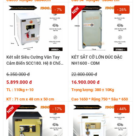
- 7%
- 26%
Két sắt Siêu Cường Vân Tay
KÉT SẮT CỠ LỚN ĐÚC ĐẶC
Cảm Biến SCC180. Hệ 8 Chốt
NH1600 - CĐM
Đâm Thân
6.350.000 đ
22.800.000 đ
5.899.000 đ
16.900.000 đ
TL : 110kg +-10
Trọng lượng: 380 ± 10Kg
KT : 71 cm x 48 cm x 50 cm
Cao 1650 * Rộng 750 * Sâu * 650
mm
- 17%
- 44%