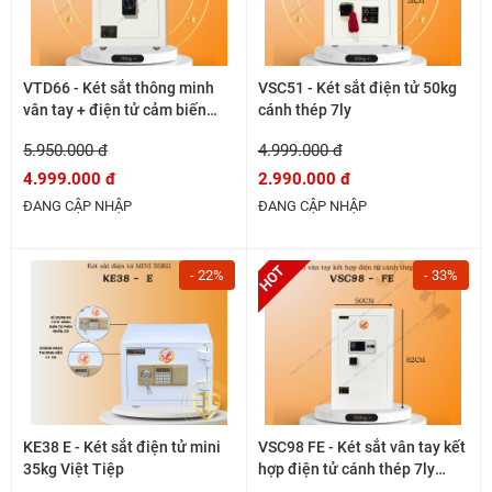
VTD66 - Két sắt thông minh
VSC51 - Két sắt điện tử 50kg
vân tay + điện tử cảm biến
cánh thép 7ly
cánh thép 7ly
5.950.000 đ
4.999.000 đ
4.999.000 đ
2.990.000 đ
ĐANG CẬP NHẬP
ĐANG CẬP NHẬP
- 22%
- 33%
KE38 E - Két sắt điện tử mini
VSC98 FE - Két sắt vân tay kết
35kg Việt Tiệp
hợp điện tử cánh thép 7ly
dòng 100kg