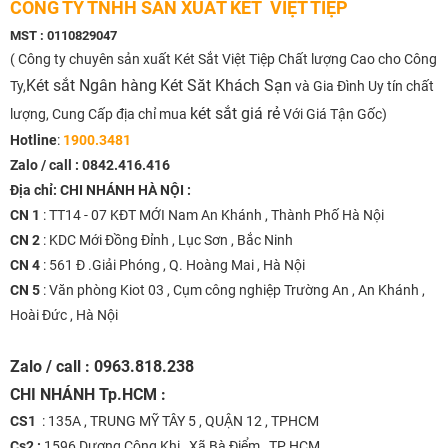
CÔNG TY TNHH SẢN XUẤT KÉT VIỆT TIỆP
MST : 0110829047
( Công ty chuyên sản xuất Két Sắt Việt Tiệp Chất lượng Cao cho Công
Két sắt Ngân hàng
Két Săt Khách Sạn
Ty,
và Gia Đình Uy tín chất
két sắt giá rẻ
lượng, Cung Cấp địa chỉ mua
Với Giá Tận Gốc)
Hotline
:
1900.3481
Zalo / call :
0842.416.416
Địa chỉ: CHI NHÁNH HÀ NỘI :
CN 1
: TT14 - 07 KĐT MỚI Nam An Khánh , Thành Phố Hà Nội
CN 2
: KDC Mới Đồng Đỉnh , Lục Sơn , Bắc Ninh
CN 4
: 561 Đ .Giải Phóng , Q. Hoàng Mai , Hà Nội
CN 5
: Văn phòng Kiot 03 , Cụm công nghiệp Trường An , An Khánh ,
Hoài Đức , Hà Nội
Zalo / call : 0963.818.238
CHI NHÁNH
Tp.HCM :
CS1
: 135A , TRUNG MỸ TÂY 5 , QUẬN 12 , TPHCM
Cs2 :
1596 Dương Công Khi , Xã Bà Điểm , TP HCM