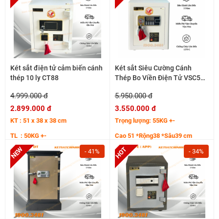
Két sắt điện tử cảm biến cánh
Két sắt Siêu Cường Cánh
thép 10 ly CT88
Thép Bo Viền Điện Tử VSC51
50KG+-
4.999.000 đ
5.950.000 đ
2.899.000 đ
3.550.000 đ
KT : 51 x 38 x 38 cm
Trọng lượng: 55KG +-
TL : 50KG +-
Cao 51 *Rộng38 *Sâu39 cm
Hệ cánh thép tăng cường 7 ly
- 41%
- 34%
Thân bo viền cong sắc nét