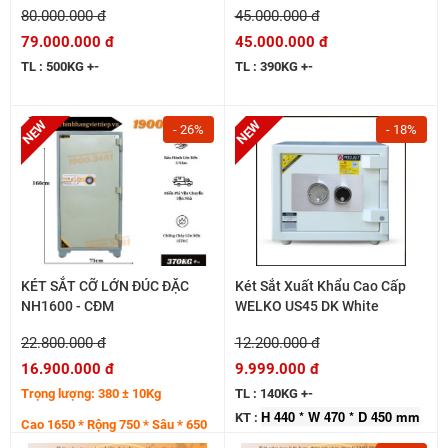
80.000.000 đ
45.000.000 đ
10LY
79.000.000 đ
45.000.000 đ
TL : 500KG +-
TL : 390KG +-
- 26%
- 18%
KÉT SẮT CỠ LỚN ĐÚC ĐẶC
Két Sắt Xuất Khẩu Cao Cấp
NH1600 - CĐM
WELKO US45 DK White
22.800.000 đ
12.200.000 đ
16.900.000 đ
9.999.000 đ
Trọng lượng: 380 ± 10Kg
TL : 140KG +-
H 440 * W 470 * D 450 mm
KT :
Cao 1650 * Rộng 750 * Sâu * 650
mm