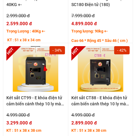
40KG +-
SC180 Điện tử (180)
2.999.000 đ
7.999.000 đ
2.599.000 đ
4.899.000 đ
Trọng Lượng : 40Kg +-
Trọng lượng: 90kg +-
KT : 51 x 38 x 34 cm
Cao 66 * Rộng 45 * Sâu 46 ( cm )
- 34%
- 42%
Két sắt CT99 - E khóa điện tử
Két sắt CT88 - E khóa điện tử
cảm biến cánh thép 10 ly màu
cảm biến cánh thép 10 ly màu
đen 60kg +-
đen
4.999.000 đ
4.999.000 đ
3.299.000 đ
2.899.000 đ
KT : 51 x 38 x 38 cm
KT : 51 x 38 x 38 cm