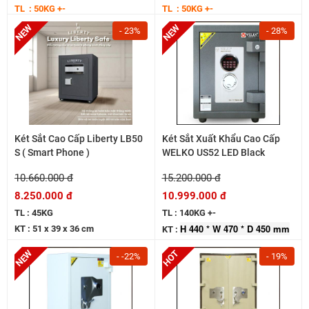
TL : 50KG +-
TL : 50KG +-
- 23%
- 28%
Két Sắt Cao Cấp Liberty LB50
Két Sắt Xuất Khẩu Cao Cấp
S ( Smart Phone )
WELKO US52 LED Black
10.660.000 đ
15.200.000 đ
8.250.000 đ
10.999.000 đ
TL : 45KG
TL : 140KG +-
H 440 * W 470 * D 450 mm
KT : 51 x 39 x 36 cm
KT :
- -22%
- 19%