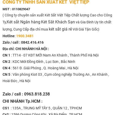
CÔNG TY TNHH SẢN XUẤT KÉT VIỆT TIỆP
MST : 0110829047
( Công ty chuyên sản xuất Két Sắt Việt Tiệp Chất lượng Cao cho Công
Két sắt Ngân hàng
Két Săt Khách Sạn
Ty,
và Gia Đình Uy tín chất
két sắt giá rẻ
lượng, Cung Cấp địa chỉ mua
Với Giá Tận Gốc)
Hotline
:
1900.3481
Zalo / call :
0842.416.416
Địa chỉ: CHI NHÁNH HÀ NỘI :
CN 1
: TT14 - 07 KĐT MỚI Nam An Khánh , Thành Phố Hà Nội
CN 2
: KDC Mới Đồng Đỉnh , Lục Sơn , Bắc Ninh
CN 4
: 561 Đ .Giải Phóng , Q. Hoàng Mai , Hà Nội
CN 5
: Văn phòng Kiot 03 , Cụm công nghiệp Trường An , An Khánh ,
Hoài Đức , Hà Nội
Zalo / call : 0963.818.238
CHI NHÁNH
Tp.HCM :
CS1
: 135A , TRUNG MỸ TÂY 5 , QUẬN 12 , TPHCM
Cs2 :
1596 Dương Công Khi , Xã Bà Điểm , TP HCM