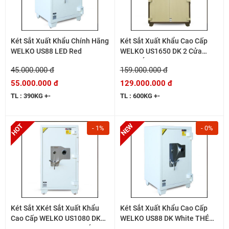
Két Sắt Xuất Khẩu Chính Hãng
Két Sắt Xuất Khẩu Cao Cấp
WELKO US88 LED Red
WELKO US1650 DK 2 Cửa
ProTHÉP 10LY
45.000.000 đ
159.000.000 đ
55.000.000 đ
129.000.000 đ
TL : 390KG +-
TL : 600KG +-
- 1%
- 0%
Két Sắt XKét Sắt Xuất Khẩu
Két Sắt Xuất Khẩu Cao Cấp
Cao Cấp WELKO US1080 DK
WELKO US88 DK White THÉP
White Két Trong Két THÉP
10LY