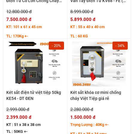
Điện Tử Cỡ Lớn Chống Cháy
Vân Tay Điện Tử KV68 - FE (
KV200 - DT
APP) 60KG Báo động về Điện
12.800.000 đ
8.999.000 đ
Thoại
7.500.000 đ
5.899.000 đ
KT: 101 x 61 x 45 cm
KT : 55 x 40 x 40 cm
TL: 170Kg +-
TL : 60 KG
- 20%
- 34%
Két sắt điện tử việt tiệp 50kg
Két sắt khóa cơ mini chống
KE54 - DT ĐEN
cháy Việt Tiệp giá rẻ
2.999.000 đ
2.280.000 đ
2.399.000 đ
1.500.000 đ
KT : 51 x 38 x 38 cm
Trọng Lượng : 40Kg +-
TL : 50KG +-
KT : 51 x 38 x 34 cm<