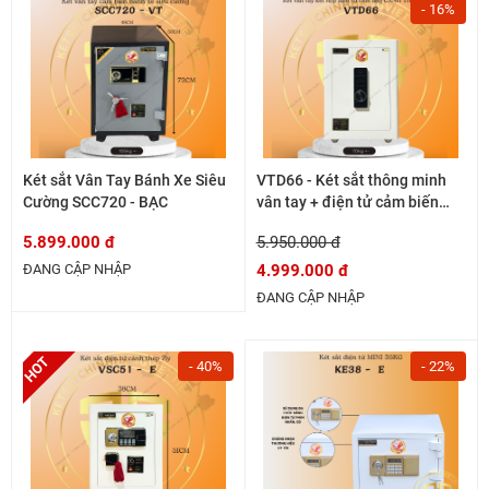
- 16%
Két sắt Vân Tay Bánh Xe Siêu
VTD66 - Két sắt thông minh
Cường SCC720 - BẠC
vân tay + điện tử cảm biến
cánh thép 7ly
5.899.000 đ
5.950.000 đ
ĐANG CẬP NHẬP
4.999.000 đ
ĐANG CẬP NHẬP
- 40%
- 22%