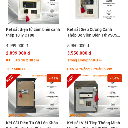
Két sắt điện tử cảm biến cánh
Két sắt Siêu Cường Cánh
thép 10 ly CT88
Thép Bo Viền Điện Tử VSC51
50KG+-
4.999.000 đ
5.950.000 đ
2.899.000 đ
3.550.000 đ
KT : 51 x 38 x 38 cm
Trọng lượng: 55KG +-
TL : 50KG +-
Cao 51 *Rộng38 *Sâu39 cm
Hệ cánh thép tăng cường 7 ly
- 41%
- 34%
Thân bo viền cong sắc nét
Két Sắt Điện Tử Cỡ Lớn Khóa
Két sắt Việt Tiệp Thông Minh