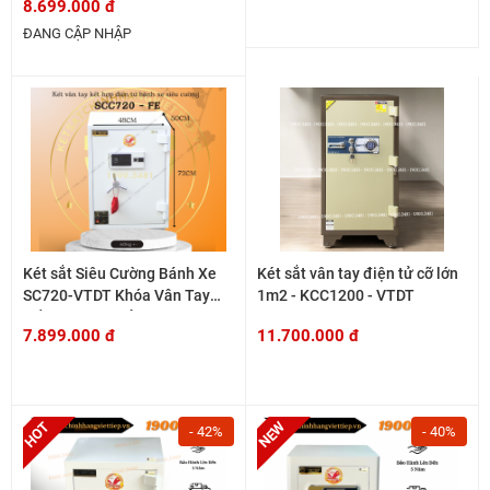
8.699.000 đ
ĐANG CẬP NHẬP
Két sắt Siêu Cường Bánh Xe
Két sắt vân tay điện tử cỡ lớn
SC720-VTDT Khóa Vân Tay
1m2 - KCC1200 - VTDT
Kết Hợp Điện Tử
7.899.000 đ
11.700.000 đ
- 42%
- 40%